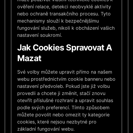
ověření relace, detekci neobvyklé aktivity
nebo ochraně transakčního procesu. Tyto
mechanismy slouží k bezpečnějšímu
fungování služeb, nikoli k obcházení vašich
nastavení soukromí.
Jak Cookies Spravovat A
Mazat
Své volby můžete upravit přímo na našem
webu prostřednictvím cookie banneru nebo
nastavení předvoleb. Pokud jste již volbu
provedli a chcete ji změnit, stačí znovu
otevřít příslušné rozhraní a upravit souhlas
podle svých preferencí. Tímto způsobem
můžete povolit nebo omezit ty kategorie
cookies, které nejsou nezbytné pro
základní fungování webu.