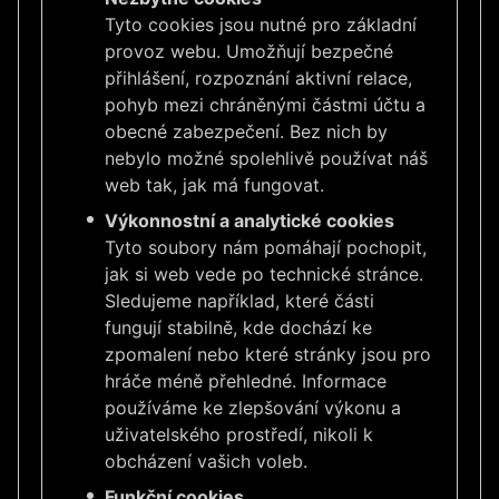
Tyto cookies jsou nutné pro základní
provoz webu. Umožňují bezpečné
přihlášení, rozpoznání aktivní relace,
pohyb mezi chráněnými částmi účtu a
obecné zabezpečení. Bez nich by
nebylo možné spolehlivě používat náš
web tak, jak má fungovat.
Výkonnostní a analytické cookies
Tyto soubory nám pomáhají pochopit,
jak si web vede po technické stránce.
Sledujeme například, které části
fungují stabilně, kde dochází ke
zpomalení nebo které stránky jsou pro
hráče méně přehledné. Informace
používáme ke zlepšování výkonu a
uživatelského prostředí, nikoli k
obcházení vašich voleb.
Funkční cookies