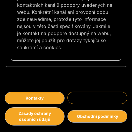
kontaktních kanálů podpory uvedených na
webu. Konkrétní kanál ani provozní dobu
zde neuvádíme, protože tyto informace
nejsou v této části specifikovány. Jakmile
je kontakt na podpoře dostupný na webu,
můžete jej použít pro dotazy týkající se
soukromí a cookies.
Soubory cookie
Kontakty
Zásady ochrany
Obchodní podmínky
osobních údajů