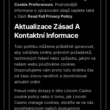
Cookie Preferences
. Podrobnější
informace o zpracování údajů najdete také
v části
Read Full Privacy Policy
.
Aktualizace Zásad A
Kontaktní Informace
Tuto politiku můžeme průběžně upravovat,
aby odrážela změny právních požadavků,
technických řešení nebo způsobu, jakým na
našem webu používáme cookies.
Doporučujeme vám proto tuto stránku čas
od času znovu navštívit a zkontrolovat
aktuální znění.
Pokud máte dotazy k této Lincoln Casino
cookie policy nebo k tomu, jak Lincoln
Casino manage cookies, obraťte se na nás
prostřednictvím našich dostupných