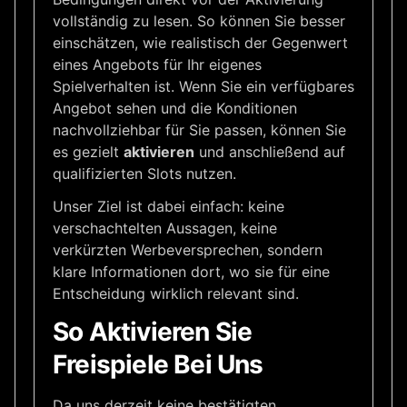
vollständig zu lesen. So können Sie besser
einschätzen, wie realistisch der Gegenwert
eines Angebots für Ihr eigenes
Spielverhalten ist. Wenn Sie ein verfügbares
Angebot sehen und die Konditionen
nachvollziehbar für Sie passen, können Sie
es gezielt
aktivieren
und anschließend auf
qualifizierten Slots nutzen.
Unser Ziel ist dabei einfach: keine
verschachtelten Aussagen, keine
verkürzten Werbeversprechen, sondern
klare Informationen dort, wo sie für eine
Entscheidung wirklich relevant sind.
So Aktivieren Sie
Freispiele Bei Uns
Da uns derzeit keine bestätigten