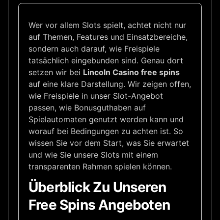
Wer vor allem Slots spielt, achtet nicht nur
auf Themen, Features und Einsatzbereiche,
sondern auch darauf, wie Freispiele
tatsächlich eingebunden sind. Genau dort
setzen wir bei
Lincoln Casino free spins
auf eine klare Darstellung. Wir zeigen offen,
wie Freispiele in unser Slot-Angebot
passen, wie Bonusguthaben auf
Spielautomaten genutzt werden kann und
worauf bei Bedingungen zu achten ist. So
wissen Sie vor dem Start, was Sie erwartet
und wie Sie unsere Slots mit einem
transparenten Rahmen spielen können.
Überblick Zu Unseren
Free Spins Angeboten