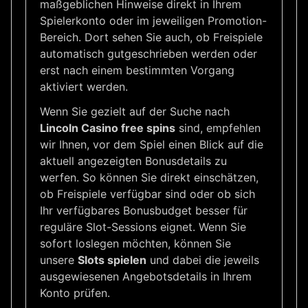
maßgeblichen Hinweise direkt in Ihrem
Spielerkonto oder im jeweiligen Promotion-
Bereich. Dort sehen Sie auch, ob Freispiele
automatisch gutgeschrieben werden oder
erst nach einem bestimmten Vorgang
aktiviert werden.
Wenn Sie gezielt auf der Suche nach
Lincoln Casino free spins
sind, empfehlen
wir Ihnen, vor dem Spiel einen Blick auf die
aktuell angezeigten Bonusdetails zu
werfen. So können Sie direkt einschätzen,
ob Freispiele verfügbar sind oder ob sich
Ihr verfügbares Bonusbudget besser für
reguläre Slot-Sessions eignet. Wenn Sie
sofort loslegen möchten, können Sie
unsere
Slots spielen
und dabei die jeweils
ausgewiesenen Angebotsdetails in Ihrem
Konto prüfen.