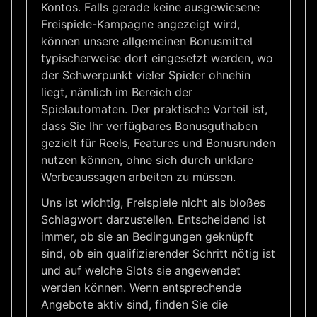
Kontos. Falls gerade keine ausgewiesene
Freispiele-Kampagne angezeigt wird,
können unsere allgemeinen Bonusmittel
typischerweise dort eingesetzt werden, wo
der Schwerpunkt vieler Spieler ohnehin
liegt, nämlich im Bereich der
Spielautomaten. Der praktische Vorteil ist,
dass Sie Ihr verfügbares Bonusguthaben
gezielt für Reels, Features und Bonusrunden
nutzen können, ohne sich durch unklare
Werbeaussagen arbeiten zu müssen.
Uns ist wichtig, Freispiele nicht als bloßes
Schlagwort darzustellen. Entscheidend ist
immer, ob sie an Bedingungen geknüpft
sind, ob ein qualifizierender Schritt nötig ist
und auf welche Slots sie angewendet
werden können. Wenn entsprechende
Angebote aktiv sind, finden Sie die