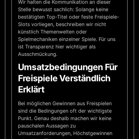
Wir halten die Kommunikation an dieser
Stelle bewusst sachlich: Solange keine
bestätigten Top-Titel oder feste Freispiele-
Slots vorliegen, beschreiben wir nicht
künstlich Themenwelten oder
Spielmechaniken einzelner Spiele. Für uns
ist Transparenz hier wichtiger als
Ausschmückung.
Umsatzbedingungen Für
Freispiele Verständlich
Erklärt
Bei möglichen Gewinnen aus Freispielen
sind die Bedingungen oft der wichtigste
Punkt. Genau deshalb machen wir keine
pauschalen Aussagen zu
Umsatzanforderungen, Höchstgewinnen