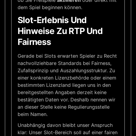
ob Sie Freispiele
aktivieren
oder direkt mit
dem Spiel beginnen können.
Slot-Erlebnis Und
Hinweise Zu RTP Und
Fairness
Gerade bei Slots erwarten Spieler zu Recht
nachvollziehbare Standards bei Fairness,
Zufallsprinzip und Auszahlungsstruktur. Zu
einer konkreten Lizenzbehörde oder einem
bestimmten Lizenzland liegen uns in den
bereitgestellten Angaben derzeit keine
bestätigten Daten vor. Deshalb nennen wir
an dieser Stelle keine Regulierungsstelle
beim Namen.
Unabhängig davon bleibt unser Anspruch
klar: Unser Slot-Bereich soll auf einer fairen