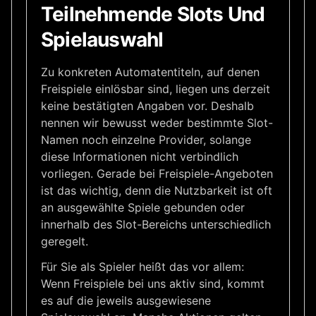
Teilnehmende Slots Und
Spielauswahl
Zu konkreten Automatentiteln, auf denen
Freispiele einlösbar sind, liegen uns derzeit
keine bestätigten Angaben vor. Deshalb
nennen wir bewusst weder bestimmte Slot-
Namen noch einzelne Provider, solange
diese Informationen nicht verbindlich
vorliegen. Gerade bei Freispiele-Angeboten
ist das wichtig, denn die Nutzbarkeit ist oft
an ausgewählte Spiele gebunden oder
innerhalb des Slot-Bereichs unterschiedlich
geregelt.
Für Sie als Spieler heißt das vor allem:
Wenn Freispiele bei uns aktiv sind, kommt
es auf die jeweils ausgewiesene