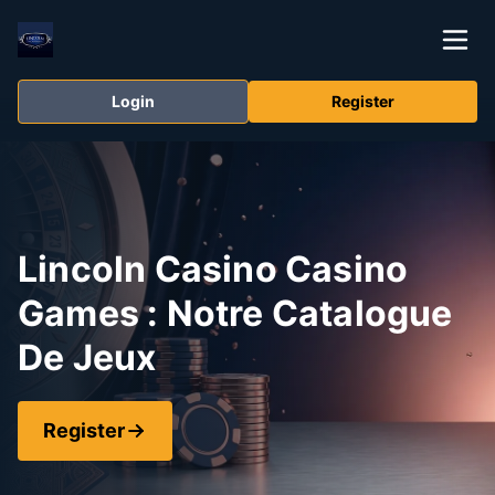
Login
Register
Lincoln Casino Casino
Games : Notre Catalogue
De Jeux
Register