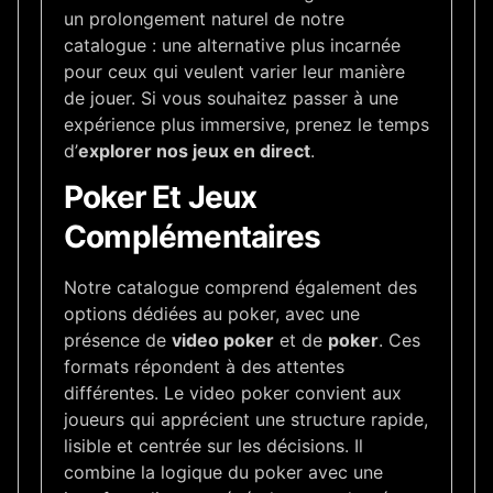
un prolongement naturel de notre
catalogue : une alternative plus incarnée
pour ceux qui veulent varier leur manière
de jouer. Si vous souhaitez passer à une
expérience plus immersive, prenez le temps
d’
explorer nos jeux en direct
.
Poker Et Jeux
Complémentaires
Notre catalogue comprend également des
options dédiées au poker, avec une
présence de
video poker
et de
poker
. Ces
formats répondent à des attentes
différentes. Le video poker convient aux
joueurs qui apprécient une structure rapide,
lisible et centrée sur les décisions. Il
combine la logique du poker avec une