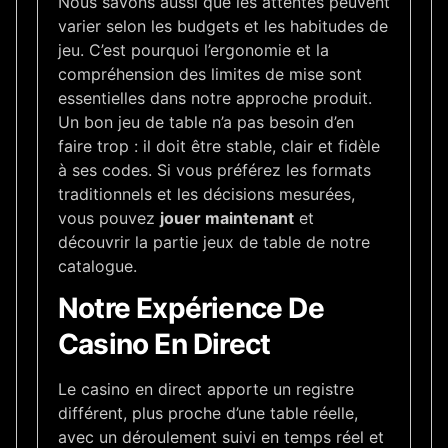
Nous savons aussi que les attentes peuvent
varier selon les budgets et les habitudes de
jeu. C’est pourquoi l’ergonomie et la
compréhension des limites de mise sont
essentielles dans notre approche produit.
Un bon jeu de table n’a pas besoin d’en
faire trop : il doit être stable, clair et fidèle
à ses codes. Si vous préférez les formats
traditionnels et les décisions mesurées,
vous pouvez
jouer maintenant
et
découvrir la partie jeux de table de notre
catalogue.
Notre Expérience De
Casino En Direct
Le casino en direct apporte un registre
différent, plus proche d’une table réelle,
avec un déroulement suivi en temps réel et