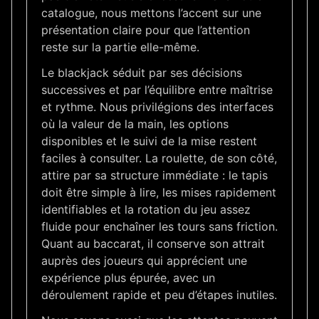
catalogue, nous mettons l’accent sur une
présentation claire pour que l’attention
reste sur la partie elle-même.
Le blackjack séduit par ses décisions
successives et par l’équilibre entre maîtrise
et rythme. Nous privilégions des interfaces
où la valeur de la main, les options
disponibles et le suivi de la mise restent
faciles à consulter. La roulette, de son côté,
attire par sa structure immédiate : le tapis
doit être simple à lire, les mises rapidement
identifiables et la rotation du jeu assez
fluide pour enchaîner les tours sans friction.
Quant au baccarat, il conserve son attrait
auprès des joueurs qui apprécient une
expérience plus épurée, avec un
déroulement rapide et peu d’étapes inutiles.