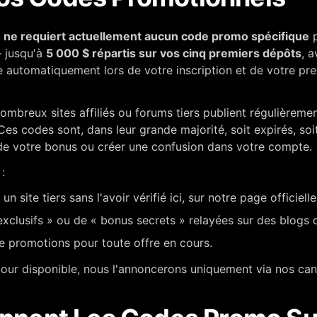
o ne requiert actuellement aucun code promo spécifique
p
— jusqu'à
5 000 $ répartis sur vos cinq premiers dépôts
, 
e automatiquement lors de votre inscription et de votre pr
ombreux sites affiliés ou forums tiers publient régulière
Ces codes sont, dans leur grande majorité, soit expirés, soi
 de votre bonus ou créer une confusion dans votre compte.
:
n site tiers sans l'avoir vérifié ici, sur notre page officielle
xclusifs » ou de « bonus secrets » relayées sur des blogs o
e promotions pour toute offre en cours.
 jour disponible, nous l'annoncerons uniquement via nos ca