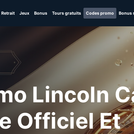
Retrait
Jeux
Bonus
Tours gratuits
Codes promo
Bonus 
o Lincoln Ca
 Officiel Et