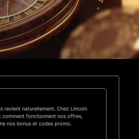
 revient naturellement. Chez Lincoln
nt comment fonctionnent nos offres,
erne nos bonus et codes promo.