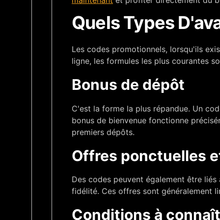
Quels Types D'av
Les codes promotionnels, lorsqu'ils exi
ligne, les formules les plus courantes so
Bonus de dépôt
C'est la forme la plus répandue. Un co
bonus de bienvenue fonctionne précisé
premiers dépôts.
Offres ponctuelles e
Des codes peuvent également être liés
fidélité. Ces offres sont généralement 
Conditions à connaît