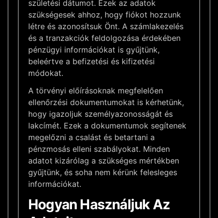
születési dátumot. Ezek az adatok
szükségesek ahhoz, hogy fiókot hozzunk
létre és azonosítsuk Önt. A számlakezelés
és a tranzakciók feldolgozása érdekében
pénzügyi információkat is gyűjtünk,
beleértve a befizetési és kifizetési
módokat.
A törvényi előírásoknak megfelelően
ellenőrzési dokumentumokat is kérhetünk,
hogy igazoljuk személyazonosságát és
lakcímét. Ezek a dokumentumok segítenek
megelőzni a csalást és betartani a
pénzmosás elleni szabályokat. Minden
adatot kizárólag a szükséges mértékben
gyűjtünk, és soha nem kérünk felesleges
információkat.
Hogyan Használjuk Az