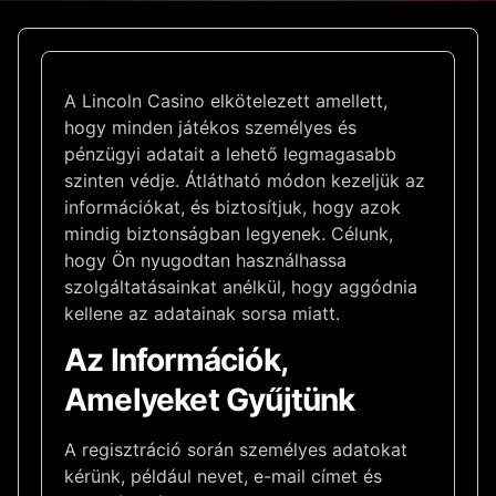
A Lincoln Casino elkötelezett amellett,
hogy minden játékos személyes és
pénzügyi adatait a lehető legmagasabb
szinten védje. Átlátható módon kezeljük az
információkat, és biztosítjuk, hogy azok
mindig biztonságban legyenek. Célunk,
hogy Ön nyugodtan használhassa
szolgáltatásainkat anélkül, hogy aggódnia
kellene az adatainak sorsa miatt.
Az Információk,
Amelyeket Gyűjtünk
A regisztráció során személyes adatokat
kérünk, például nevet, e-mail címet és