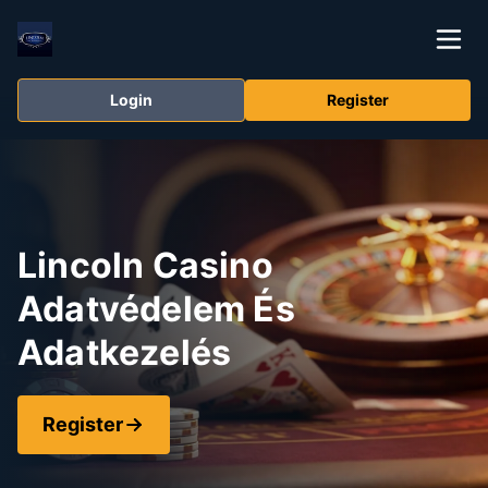
Login
Register
Lincoln Casino
Adatvédelem És
Adatkezelés
Register