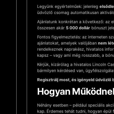
Legyünk egyértelműek: jelenleg
elsődl
üdvözlő csomag automatikusan aktiválódi
Ajánlatunk konkrétan a következő: az e
összesen akár
5 000 dollár
bónuszt jele
Fontos figyelmeztetés: az interneten sz
ajánlatokat, amelyek valójában
nem léte
rendelkeznek naprakész, hivatalos info
kapsz – vagy ami még rosszabb, a bónus
Kérjük, kizárólag a hivatalos Lincoln C
bármilyen kérdésed van, ügyfélszolgálat
Regisztrálj most, és igényeld üdvözl
Hogyan Működnek 
Néhány esetben – például speciális akc
kap. Érdemes tehát tudni, hogyan épül f