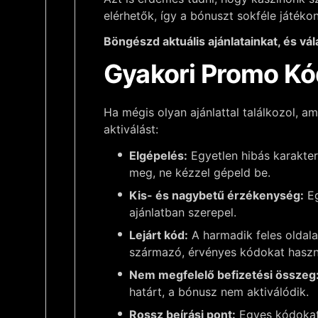
elérhetők, így a bónuszt sokféle játék
Böngészd aktuális ajánlatainkat, és v
Gyakori Promo Kód
Ha mégis olyan ajánlattal találkozol, 
aktiválást:
Elgépelés:
Egyetlen hibás karakter
meg, ne kézzel gépeld be.
Kis- és nagybetű érzékenység:
Eg
ajánlatban szerepel.
Lejárt kód:
A harmadik feles oldala
származó, érvényes kódokat haszn
Nem megfelelő befizetési összeg
határt, a bónusz nem aktiválódik.
Rossz beírási pont:
Egyes kódokat 