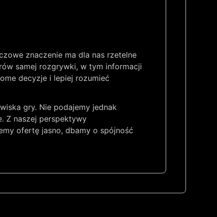
czowe znaczenie ma dla nas rzetelne
rów samej rozgrywki, w tym informacji
ome decyzje i lepiej rozumieć
wiska gry. Nie podajemy jednak
e. Z naszej perspektywy
jemy ofertę jasno, dbamy o spójność