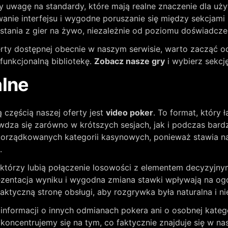
 uwagę na standardy, które mają realne znaczenie dla użyt
anie interfejsu i wygodne poruszanie się między sekcjami 
stania z gier na żywo, niezależnie od poziomu doświadcze
oferty dostępnej obecnie w naszym serwisie, warto zacząć 
funkcjonalną bibliotekę.
Zobacz nasze gry
i wybierz sekcj
alne
zęścią naszej oferty jest
video poker
. To format, który 
dza się zarówno w krótszych sesjach, jak i podczas bardzi
porządkowanych kategorii kasynowych, ponieważ stawia na 
.
 którzy lubią połączenie losowości z elementem decyzyjnym
rezentacja wyniku i wygodna zmiana stawki wpływają na og
raktyczną stronę obsługi, aby rozgrywka była naturalna i
formacji o innych odmianach pokera ani o osobnej kategor
 koncentrujemy się na tym, co faktycznie znajduje się w 