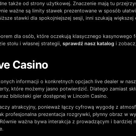
e także od strony użytkowej. Znaczenie mają tu przejrzyst
wnie ważne są limity stawek prezentowane w sposób ułatw
ższe stawki dla spokojniejszej sesji, inni szukają większej
rem dla osób, które oczekują klasycznego kasynowego fo
e stołu i własnej strategii,
sprawdź nasz katalog
i zobacz,
ve Casino
zonych informacji o konkretnych opcjach live dealer w nas
rty, które możemy jasno potwierdzić. Dlatego zamiast skła
raz biblioteki gier dostępnej w Lincoln Casino.
 graczy atrakcyjny, ponieważ łączy cyfrową wygodę z atmo
 jak profesjonalna prezentacja rozgrywki, płynny obraz w w
 Równie ważna bywa interakcja z prowadzącym i bardziej na
e.