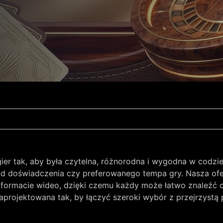
gier tak, aby była czytelna, różnorodna i wygodna w codzi
od doświadczenia czy preferowanego tempa gry. Nasza ofe
formacie wideo, dzięki czemu każdy może łatwo znaleźć co
aprojektowana tak, by łączyć szeroki wybór z przejrzystą p