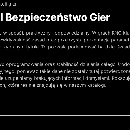
ji gier.
 I Bezpieczeństwo Gier
y w sposób praktyczny i odpowiedzialny. W grach RNG klu
ewidywalność zasad oraz przejrzysta prezentacja paramet
przy danym tytule. To pozwala podejmować bardziej świad
o oprogramowania oraz stabilność działania całego środo
jnego, ponieważ takie dane nie zostały tutaj potwierdzon
nie uzupełniamy brakujących informacji domysłami. Pokazu
ch, które realnie znajdują się w naszym katalogu.