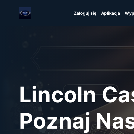
Zaloguj się
Aplikacja
Wyp
Lincoln Ca
Poznaj Nas