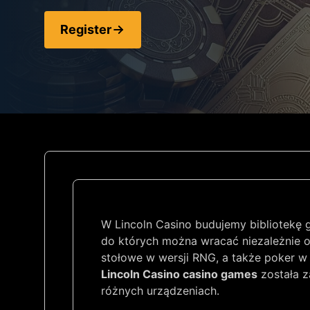
Register
W Lincoln Casino budujemy bibliotekę 
do których można wracać niezależnie 
stołowe w wersji RNG, a także poker w 
Lincoln Casino casino games
została z
różnych urządzeniach.