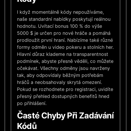
I když momentálně kódy nepoužíváme,
naše standardní nabídky poskytují reálnou
hodnotu. Uvítací bonus 100 % do výše
5000 $ je určen pro nové hráče a pomáhá
prodloužit první hraní. Nabízíme také různé
formy odměn u video pokeru a stolních her.
Hlavní důraz klademe na transparentnost
podmínek, abyste přesně věděli, co můžete
očekávat. Všechny odměny jsou navrženy
tak, aby odpovídaly běžným potřebám
hráčů a neobsahovaly skrytá omezení.
Pokud se rozhodnete pro registraci, uvidíte
přesný přehled dostupných benefitů hned
po přihlášení.
Časté Chyby Při Zadávání
Kódů