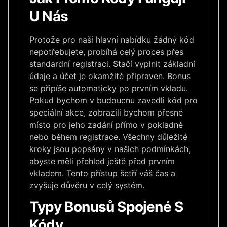
U Nás
Protože pro naši hlavní nabídku žádný kód
nepotřebujete, probíhá celý proces přes
standardní registraci. Stačí vyplnit základní
údaje a účet je okamžitě připraven. Bonus
se připíše automaticky po prvním vkladu.
Pokud bychom v budoucnu zavedli kód pro
speciální akce, zobrazili bychom přesné
místo pro jeho zadání přímo v pokladně
nebo během registrace. Všechny důležité
kroky jsou popsány v našich podmínkách,
abyste měli přehled ještě před prvním
vkladem. Tento přístup šetří váš čas a
zvyšuje důvěru v celý systém.
Typy Bonusů Spojené S
Kódy