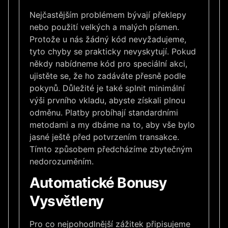
Nejčastějším problémem bývají překlepy
nebo použití velkých a malých písmen.
Protože u nás žádný kód nevyžadujeme,
tyto chyby se prakticky nevyskytují. Pokud
někdy nabídneme kód pro speciální akci,
ujistěte se, že ho zadáváte přesně podle
pokynů. Důležité je také splnit minimální
výši prvního vkladu, abyste získali plnou
odměnu. Platby probíhají standardními
metodami a my dbáme na to, aby vše bylo
jasné ještě před potvrzením transakce.
Tímto způsobem předcházíme zbytečným
nedorozuměním.
Automatické Bonusy
Vysvětleny
Pro co nejpohodlnější zážitek připisujeme