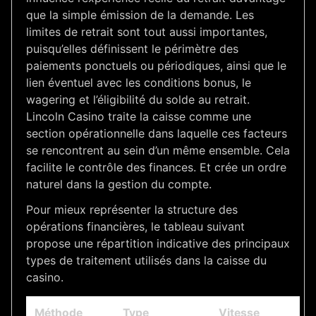
que la simple émission de la demande. Les
limites de retrait sont tout aussi importantes,
puisqu’elles définissent le périmètre des
paiements ponctuels ou périodiques, ainsi que le
lien éventuel avec les conditions bonus, le
wagering et l’éligibilité du solde au retrait.
Lincoln Casino traite la caisse comme une
section opérationnelle dans laquelle ces facteurs
se rencontrent au sein d’un même ensemble. Cela
facilite le contrôle des finances. Et crée un ordre
naturel dans la gestion du compte.
Pour mieux représenter la structure des
opérations financières, le tableau suivant
propose une répartition indicative des principaux
types de traitement utilisés dans la caisse du
casino.
Méthode
Type
Vitesse