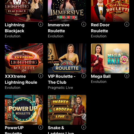
Lightning
Immersive
Red Door
Blackjack
Roulette
Roulette
Evolution
Evolution
Evolution
XXXtreme
VIP Roulette -
Mega Ball
Evolution
Lightning Roule
The Club
Evolution
Pragmatic Live
PowerUP
Snake &
Roulette
Ladders Live