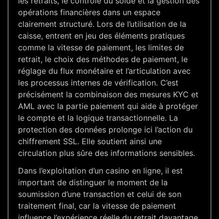
les retraits, le contrôle du solde et la gestion des
opérations financières dans un espace
clairement structuré. Lors de l’utilisation de la
caisse, entrent en jeu des éléments pratiques
comme la vitesse de paiement, les limites de
retrait, le choix des méthodes de paiement, le
réglage du flux monétaire et l’articulation avec
les processus internes de vérification. C’est
précisément la combinaison des mesures KYC et
AML avec la partie paiement qui aide à protéger
le compte et la logique transactionnelle. La
protection des données prolonge ici l’action du
chiffrement SSL. Elle soutient ainsi une
circulation plus sûre des informations sensibles.
Dans l’exploitation d’un casino en ligne, il est
important de distinguer le moment de la
soumission d’une transaction et celui de son
traitement final, car la vitesse de paiement
influence l’expérience réelle du retrait davantage