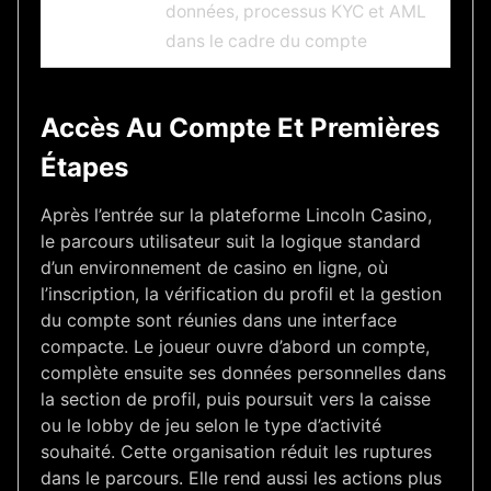
données, processus KYC et AML
dans le cadre du compte
Accès Au Compte Et Premières
Étapes
Après l’entrée sur la plateforme Lincoln Casino,
le parcours utilisateur suit la logique standard
d’un environnement de casino en ligne, où
l’inscription, la vérification du profil et la gestion
du compte sont réunies dans une interface
compacte. Le joueur ouvre d’abord un compte,
complète ensuite ses données personnelles dans
la section de profil, puis poursuit vers la caisse
ou le lobby de jeu selon le type d’activité
souhaité. Cette organisation réduit les ruptures
dans le parcours. Elle rend aussi les actions plus