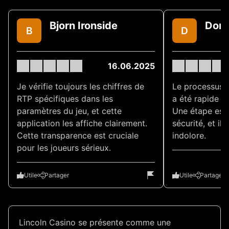
Bjorn Ironside
Domi
B
D
16.06.2025
Je vérifie toujours les chiffres de
Le processus d
RTP spécifiques dans les
a été rapide et
paramètres du jeu, et cette
Une étape esse
application les affiche clairement.
sécurité, et ils
Cette transparence est cruciale
indolore.
pour les joueurs sérieux.
Utile
Partager
Utile
Partager
Lincoln Casino se présente comme une