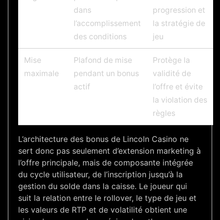
dans
progression et
l’accomplissement
la stratégie de
des conditions
jeu
Mise
Plafond de mise
Protège la
maximale
pendant un bonus
validité de
actif
l’offre et évite
la violation des
règles
L’architecture des bonus de Lincoln Casino ne
sert donc pas seulement d’extension marketing à
l’offre principale, mais de composante intégrée
du cycle utilisateur, de l’inscription jusqu’à la
gestion du solde dans la caisse. Le joueur qui
suit la relation entre le rollover, le type de jeu et
les valeurs de RTP et de volatilité obtient une