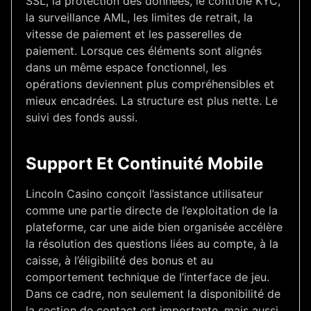
SSL, la protection des données, le contrôle KYC,
la surveillance AML, les limites de retrait, la
vitesse de paiement et les passerelles de
paiement. Lorsque ces éléments sont alignés
dans un même espace fonctionnel, les
opérations deviennent plus compréhensibles et
mieux encadrées. La structure est plus nette. Le
suivi des fonds aussi.
Support Et Continuité Mobile
Lincoln Casino conçoit l’assistance utilisateur
comme une partie directe de l’exploitation de la
plateforme, car une aide bien organisée accélère
la résolution des questions liées au compte, à la
caisse, à l’éligibilité des bonus et au
comportement technique de l’interface de jeu.
Dans ce cadre, non seulement la disponibilité de
la section de contact est importante, mais aussi