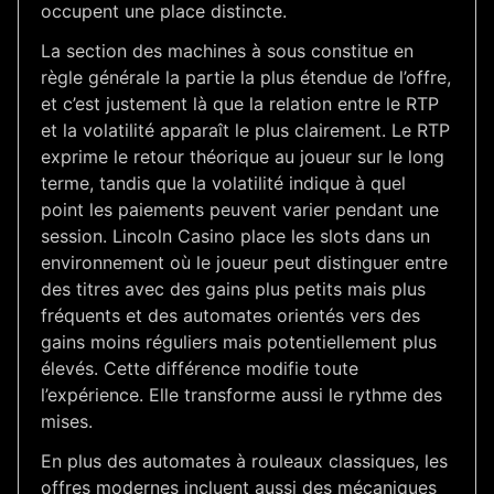
occupent une place distincte.
La section des machines à sous constitue en
règle générale la partie la plus étendue de l’offre,
et c’est justement là que la relation entre le RTP
et la volatilité apparaît le plus clairement. Le RTP
exprime le retour théorique au joueur sur le long
terme, tandis que la volatilité indique à quel
point les paiements peuvent varier pendant une
session. Lincoln Casino place les slots dans un
environnement où le joueur peut distinguer entre
des titres avec des gains plus petits mais plus
fréquents et des automates orientés vers des
gains moins réguliers mais potentiellement plus
élevés. Cette différence modifie toute
l’expérience. Elle transforme aussi le rythme des
mises.
En plus des automates à rouleaux classiques, les
offres modernes incluent aussi des mécaniques