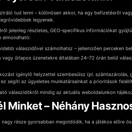
tráló tud lenni – különösen akkor, ha egy befizetésről vag
 legrövidebbek legyenek.
éről jelenleg részletes, GEO-specifikus információkat gyűj
an elmondható:
övidebb válaszidővel számolhatsz – jellemzően perceken belü
 vagy űrlapos üzenetekre általában 24–72 órán belül válas
ozást igénylő helyzettel szembesülsz (pl. számlazárolás, g
z segíti az ügyeletes munkatársainkat a prioritások felállí
ható válaszidőkről mindig az aktuális weboldalunkon tájék
él Minket – Néhány Haszno
 nagy része gyorsabban megoldódik, ha a játékos előre ös