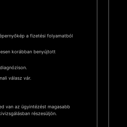
épernyőkép a fizetési folyamatból
gesen korábban benyújtott
 diagnózison.
ali válasz vár.
ged van az ügyintézést magasabb
ivizsgálásban részesüljön.