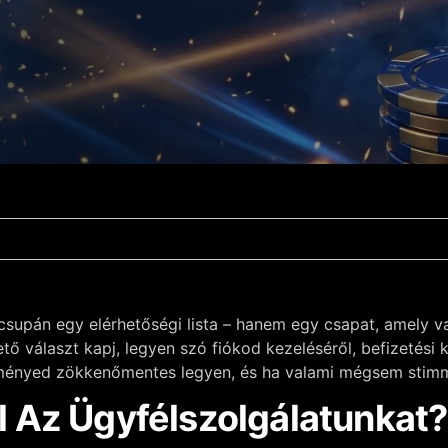
csupán egy elérhetőségi lista – hanem egy csapat, amely v
tő választ kapj, legyen szó fiókod kezeléséről, befizetési
lményed zökkenőmentes legyen, és ha valami mégsem stimmel
l Az Ügyfélszolgálatunkat?