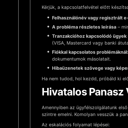
Kérjük, a kapcsolatfelvétel előtt készíts
Felhasználónév vagy regisztrált e
A probléma részletes leírása
– min
Tranzakcióhoz kapcsolódó ügyek 
(VISA, Mastercard vagy banki átut
Fiókkal kapcsolatos problémáknál
dokumentumok másolatait.
Hibaüzenetek szövege vagy kép
Ha nem tudod, hol kezdd, próbáld ki el
Hivatalos Panasz 
Amennyiben az ügyfélszolgálatunk első
szintre emelni. Komolyan vesszük a pana
Az eskalációs folyamat lépései: