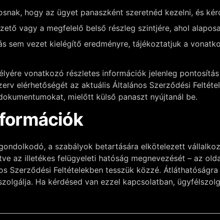
osnak, hogy az ügyet panaszként szeretnéd kezelni, és kér
ető vagy a megfelelő belső részleg szintjére, ahol alaposa
s sem vezet kielégítő eredményre, tájékoztatjuk a vonatko
lyére vonatkozó részletes információk jelenleg pontosítás 
szerv elérhetőségét az aktuális Általános Szerződési Felté
 a dokumentumokat, mielőtt külső panaszt nyújtanál be.
Információk
gondolkodó, a szabályok betartására elkötelezett vállalkoz
ve az illetékes felügyeleti hatóság megnevezését – az oldal 
 Szerződési Feltételekben tesszük közzé. Átláthatóságra t
szolgálja. Ha kérdésed van ezzel kapcsolatban, ügyfélszolg