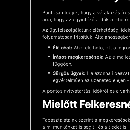
Pontosan tudjuk, hogy a várakozás frusz
arra, hogy az ügyintézési idők a lehető
Az ügyfélszolgálatunk elérhetőségi idej
folyamatosan frissítjük. Általánosságb
Élő chat:
Ahol elérhető, ott a legr
Írásos megkeresések:
Az e-mailes
függően.
Sürgős ügyek:
Ha azonnali beavatk
egyértelműen az üzeneted elején – e
A pontos nyitvatartási időkről és a vár
Mielőtt Felkeresn
Tapasztalataink szerint a megkeresések
a mi munkánkat is segíti, és a tiédet is.