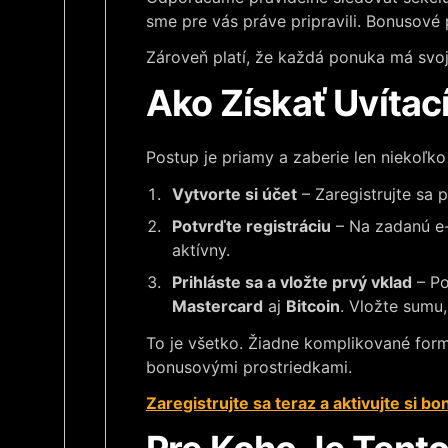
sme pre vás práve pripravili. Bonusové 
Zároveň platí, že každá ponuka má svoje
Ako Získať Uvítac
Postup je priamy a zaberie len niekoľko
Vytvorte si účet
– Zaregistrujte sa 
Potvrďte registráciu
– Na zadanú e-
aktívny.
Prihláste sa a vložte prvý vklad
– Po
Mastercard
aj
Bitcoin
. Vložte sumu
To je všetko. Žiadne komplikované form
bonusovými prostriedkami.
Zaregistrujte sa teraz a aktivujte si bo