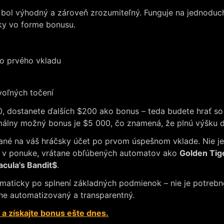
y bol výhodný a zároveň zrozumiteľný. Funguje na jednoduch
ky vo forme bonusu.
o prvého vkladu
oľných točení
, dostanete ďalších $200 ako bonus – teda budete hrať so
málny možný bonus je $5 000, čo znamená, že plnú výšku do
sané na váš hráčsky účet po prvom úspešnom vklade. Nie j
áme v ponuke, vrátane obľúbených automatov ako
Golden Tig
acula's Bandit$
.
maticky po splnení základných podmienok – nie je potrebn
ne automatizovaný a transparentný.
 a získajte bonus ešte dnes.