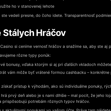
užite ho v stanovenej lehote
 ste vedeli presne, do čoho idete. Transparentnosť podmie
 Stálych Hráčov
n Casino si ceníme vernosť hráčov a snažíme sa, aby ste aj
pravujeme rôzne typy ponúk:
 bonusy, vďaka ktorým si aj pri ďalších vkladoch môžete 
trát vám môže byť vrátené formou cashbacku – konkrétne p
získať prístup k výhodám, ako sú individuálne ponuky, rých
hrá prvý deň alebo je s nami dlhšie – mal pocit, že jeho loj
 prispôsobujú potrebám rôznych typov hráčov.
 s aktuálnymi ponukami vo vašom účte. Práve tam nájdete n