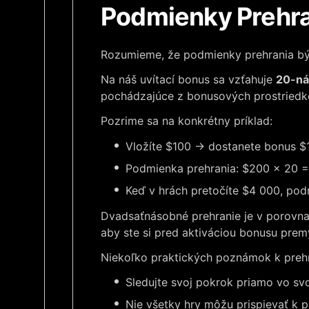
Podmienky Prehr
Rozumieme, že podmienky prehrania bý
Na náš uvítací bonus sa vzťahuje
20-ná
pochádzajúce z bonusových prostriedko
Pozrime sa na konkrétny príklad:
Vložíte $100 → dostanete bonus 
Podmienka prehrania: $200 × 20 
Keď v hrách pretočíte $4 000, podm
Dvadsaťnásobné prehranie je v porovn
aby ste si pred aktiváciou bonusu premys
Niekoľko praktických poznámok k prehr
Sledujte svoj pokrok priamo vo svo
Nie všetky hry môžu prispievať k