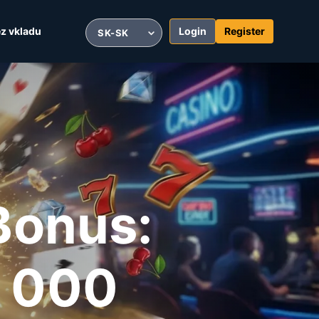
z vkladu
Login
Register
SK-SK
Bonus:
5 000