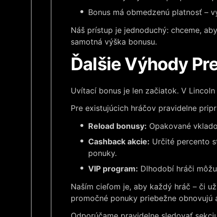
Bonus má obmedzenú platnosť – vy
Náš prístup je jednoduchý: chceme, aby
samotná výška bonusu.
Ďalšie Výhody Pre
Uvítací bonus je len začiatok. V Lincol
Pre existujúcich hráčov pravidelne pri
Reload bonusy:
Opakované vkladové
Cashback akcie:
Určité percento s
ponuky.
VIP program:
Dlhodobí hráči môžu 
Naším cieľom je, aby každý hráč – či už 
promočné ponuky priebežne obnovujú a
Odporúčame pravidelne sledovať sekciu